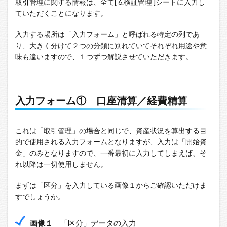
取引管理に関する情報は、全て[ 6.検証管理 ]シートに入力し
ていただくことになります。
入力する場所は「入力フォーム」と呼ばれる特定の列であ
り、大きく分けて２つの分類に別れていてそれぞれ用途や意
味も違いますので、１つずつ解説させていただきます。
入力フォーム① 口座清算／経費精算
これは「取引管理」の場合と同じで、資産状況を算出する目
的で使用される入力フォームとなりますが、入力は「開始資
金」のみとなりますので、一番最初に入力してしまえば、そ
れ以降は一切使用しません。
まずは「区分」を入力している画像１からご確認いただけま
すでしょうか。
画像１
「区分」データの入力