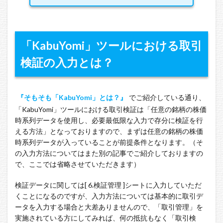
「KabuYomi」ツールにおける取引
検証の入力とは？
『そもそも「KabuYomi」とは？』
でご紹介している通り、
「KabuYomi」ツールにおける取引検証は「任意の銘柄の株価
時系列データを使用し、必要最低限な入力で存分に検証を行
える方法」となっておりますので、まずは任意の銘柄の株価
時系列データが入っていることが前提条件となります。（そ
の入力方法についてはまた別の記事でご紹介しておりますの
で、ここでは省略させていただきます）
検証データに関しては[ 6.検証管理 ]シートに入力していただ
くことになるのですが、入力方法については基本的に取引デ
ータを入力する場合と大差ありませんので、「取引管理」を
実施されている方にしてみれば、何の抵抗もなく「取引検