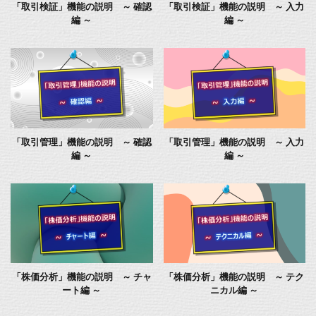
「取引検証」機能の説明 ～ 確認
「取引検証」機能の説明 ～ 入力
編 ～
編 ～
「取引管理」機能の説明 ～ 確認
「取引管理」機能の説明 ～ 入力
編 ～
編 ～
「株価分析」機能の説明 ～ チャ
「株価分析」機能の説明 ～ テク
ート編 ～
ニカル編 ～