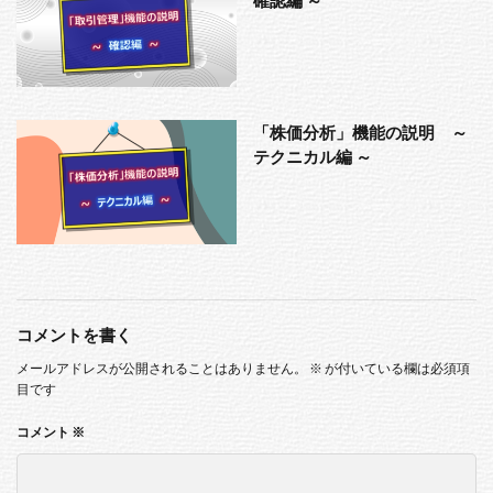
「株価分析」機能の説明 ～
テクニカル編 ～
コメントを書く
メールアドレスが公開されることはありません。
※
が付いている欄は必須項
目です
コメント
※