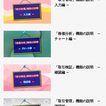
入力編 ～
「株価分析」機能の説明 ～
チャート編 ～
「取引検証」機能の説明 ～
確認編 ～
「取引管理」機能の説明 ～
確認編 ～