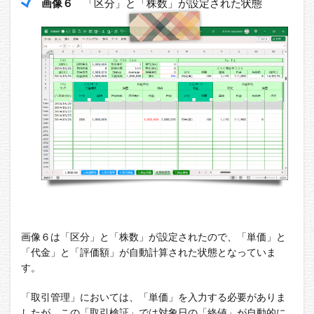
画像６
「区分」と「株数」が設定された状態
画像６は「区分」と「株数」が設定されたので、「単価」と
「代金」と「評価額」が自動計算された状態となっていま
す。
「取引管理」においては、「単価」を入力する必要がありま
したが、この「取引検証」では対象日の「終値」が自動的に